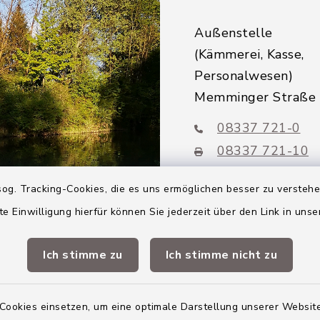
Außenstelle
(Kämmerei, Kasse,
Personalwesen)
Memminger Straße
08337 721-0
08337 721-10
rathaus@altenst
og. Tracking-Cookies, die es uns ermöglichen besser zu versteh
te Einwilligung hierfür können Sie jederzeit über den Link in uns
Mitglieder VG
Altenstadt
Ich stimme zu
Ich stimme nicht zu
Markt Altenstadt
Cookies einsetzen, um eine optimale Darstellung unserer Website
Markt Kellmünz