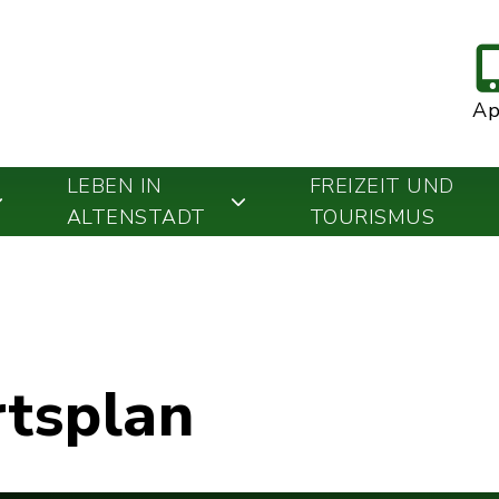
A
LEBEN IN
FREIZEIT UND
ALTENSTADT
TOURISMUS
rtsplan