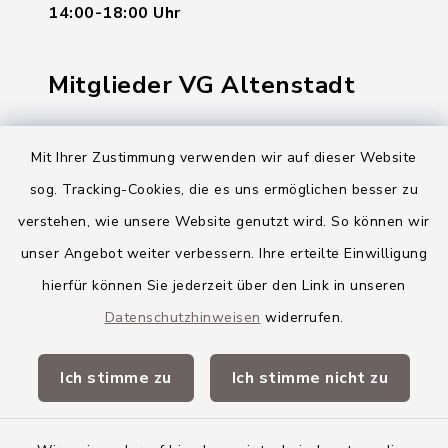
14:00-18:00 Uhr
Mitglieder VG Altenstadt
Markt Altenstadt
Mit Ihrer Zustimmung verwenden wir auf dieser Website
Markt Kellmünz
sog. Tracking-Cookies, die es uns ermöglichen besser zu
Gemeinde Osterberg
verstehen, wie unsere Website genutzt wird. So können wir
unser Angebot weiter verbessern. Ihre erteilte Einwilligung
VG Altenstadt
hierfür können Sie jederzeit über den Link in unseren
Datenschutzhinweisen
widerrufen.
Quicklinks
Ich stimme zu
Ich stimme nicht zu
Landkreis Neu-Ulm