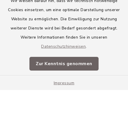
Wir weisen darauf hin, dass wir technisch notwendige
Cookies einsetzen, um eine optimale Darstellung unserer
Website zu ermöglichen. Die Einwilligung zur Nutzung
Kontakt
weiterer Dienste wird bei Bedarf gesondert abgefragt.
Weitere Informationen finden Sie in unseren
Barrierefreiheit
Datenschutzhinweisen
.
Datenschutz
Zur Kenntnis genommen
Impressum
Impressum
Sitemap
Cookie-Einstellungen