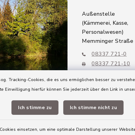
Außenstelle
(Kämmerei, Kasse,
Personalwesen)
Memminger Straße
08337 721-0
08337 721-10
rathaus@altenst
og. Tracking-Cookies, die es uns ermöglichen besser zu versteh
te Einwilligung hierfür können Sie jederzeit über den Link in uns
Mitglieder VG
Altenstadt
Ich stimme zu
Ich stimme nicht zu
Markt Altenstadt
Cookies einsetzen, um eine optimale Darstellung unserer Website
Markt Kellmünz