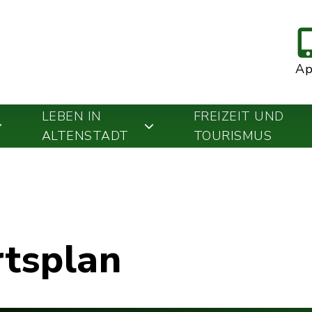
A
LEBEN IN
FREIZEIT UND
ALTENSTADT
TOURISMUS
rtsplan