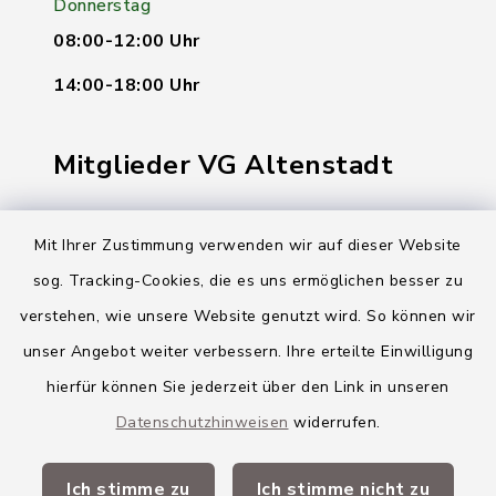
Donnerstag
08:00-12:00 Uhr
14:00-18:00 Uhr
Mitglieder VG Altenstadt
Markt Altenstadt
Mit Ihrer Zustimmung verwenden wir auf dieser Website
Markt Kellmünz
sog. Tracking-Cookies, die es uns ermöglichen besser zu
Gemeinde Osterberg
verstehen, wie unsere Website genutzt wird. So können wir
unser Angebot weiter verbessern. Ihre erteilte Einwilligung
VG Altenstadt
hierfür können Sie jederzeit über den Link in unseren
Datenschutzhinweisen
widerrufen.
Quicklinks
Ich stimme zu
Ich stimme nicht zu