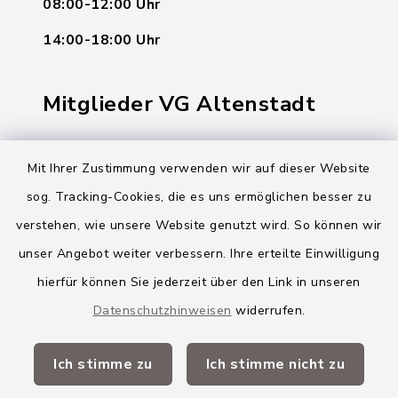
08:00-12:00 Uhr
14:00-18:00 Uhr
Mitglieder VG Altenstadt
Markt Altenstadt
Mit Ihrer Zustimmung verwenden wir auf dieser Website
Markt Kellmünz
sog. Tracking-Cookies, die es uns ermöglichen besser zu
Gemeinde Osterberg
verstehen, wie unsere Website genutzt wird. So können wir
unser Angebot weiter verbessern. Ihre erteilte Einwilligung
VG Altenstadt
hierfür können Sie jederzeit über den Link in unseren
Datenschutzhinweisen
widerrufen.
Quicklinks
Ich stimme zu
Ich stimme nicht zu
Landkreis Neu-Ulm